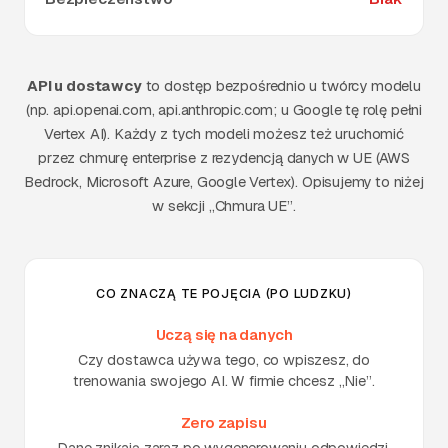
API u dostawcy
to dostęp bezpośrednio u twórcy modelu
(np. api.openai.com, api.anthropic.com; u Google tę rolę pełni
Vertex AI). Każdy z tych modeli możesz też uruchomić
przez chmurę enterprise z rezydencją danych w UE (AWS
Bedrock, Microsoft Azure, Google Vertex). Opisujemy to niżej
w sekcji „Chmura UE”.
CO ZNACZĄ TE POJĘCIA (PO LUDZKU)
Uczą się na danych
Czy dostawca używa tego, co wpiszesz, do
trenowania swojego AI. W firmie chcesz „Nie”.
Zero zapisu
Dane znikają zaraz po wygenerowaniu odpowiedzi,