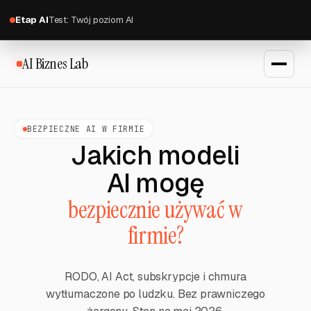
Etap AI
Test: Twój poziom AI
AI Biznes Lab
BEZPIECZNE AI W FIRMIE
Jakich modeli
AI mogę
bezpiecznie używać w
firmie?
RODO, AI Act, subskrypcje i chmura
wytłumaczone po ludzku. Bez prawniczego