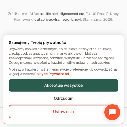
Źródła: tekst AI Act (
artificialintelligenceact.eu
), EU-US Data Privacy
Framework (
dataprivacyframework.gov
). Stan na maj 2026.
Szanujemy Twoją prywatność
Używamy cookies niezbędnych do działania strony oraz, za Twoją
Co wolno
wrzucać do AI
zgodą, cookies analitycznych i marketingowych. Możesz
zaakceptować wszystkie, odrzucić wszystkie lub zarządzać zgodą.
Zgodę możesz wycofać w każdej chwili w ustawieniach cookies.
Najważniejsze: dane z czerwonej kolumny nie są
Możesz w każdej chwili zmienić swoje preferencje lub dowiedzieć się
zakazane w ogóle. One po prostu nie mogą trafić na
więcej w naszej
Polityce Prywatności
.
darmowe ani konsumenckie konto. Na koncie
Akceptuję wszystkie
biznesowym, Enterprise albo w chmurze UE z umową
o ochronie danych możesz przetwarzać też dane
Odrzucam
wrażliwe.
Ustawienia
Wybierz model AI