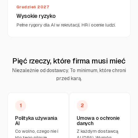
Grudzień 2027
Wysokie ryzyko
Pełne rygory dla AI w rekrutacji, HR i ocenie ludzi.
Pięć rzeczy, które firma musi mieć
Niezależnie od dostawcy. To minimum, które chroni
przed karą.
1
2
Polityka używania
Umowa o ochronie
AI
danych
Co wolno, czego nie i
Z każdym dostawcą
kto tego pilnuje.
AI (DPA). Wymóg